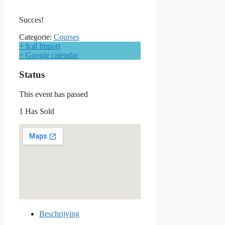
Succes!
Categorie:
Courses
+ Ical Import
+ Google calendar
Status
This event has passed
1 Has Sold
Beschrijving