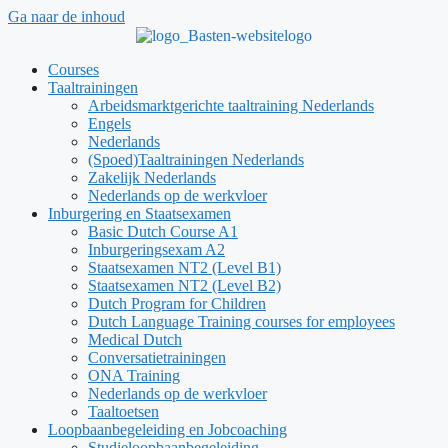
Ga naar de inhoud
Courses
Taaltrainingen
Arbeidsmarktgerichte taaltraining Nederlands
Engels
Nederlands
(Spoed)Taaltrainingen Nederlands
Zakelijk Nederlands
Nederlands op de werkvloer
Inburgering en Staatsexamen
Basic Dutch Course A1
Inburgeringsexam A2
Staatsexamen NT2 (Level B1)
Staatsexamen NT2 (Level B2)
Dutch Program for Children
Dutch Language Training courses for employees
Medical Dutch
Conversatietrainingen
ONA Training
Nederlands op de werkvloer
Taaltoetsen
Loopbaanbegeleiding en Jobcoaching
Studieloopbaanbegeleiding