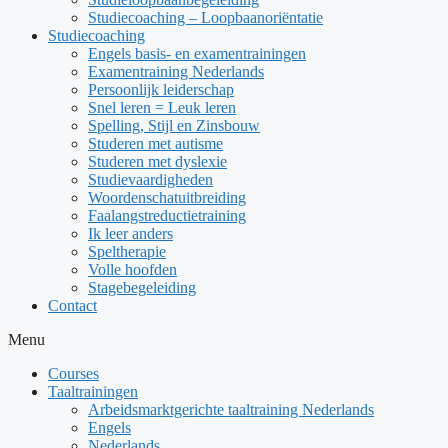
Studiecoaching – Loopbaanoriëntatie
Studiecoaching
Engels basis- en examentrainingen
Examentraining Nederlands
Persoonlijk leiderschap
Snel leren = Leuk leren
Spelling, Stijl en Zinsbouw
Studeren met autisme
Studeren met dyslexie
Studievaardigheden
Woordenschatuitbreiding
Faalangstreductietraining
Ik leer anders
Speltherapie
Volle hoofden
Stagebegeleiding
Contact
Menu
Courses
Taaltrainingen
Arbeidsmarktgerichte taaltraining Nederlands
Engels
Nederlands