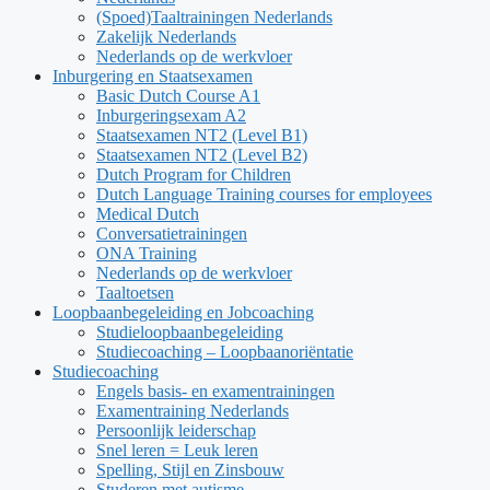
(Spoed)Taaltrainingen Nederlands
Zakelijk Nederlands
Nederlands op de werkvloer
Inburgering en Staatsexamen
Basic Dutch Course A1
Inburgeringsexam A2
Staatsexamen NT2 (Level B1)
Staatsexamen NT2 (Level B2)
Dutch Program for Children
Dutch Language Training courses for employees
Medical Dutch
Conversatietrainingen
ONA Training
Nederlands op de werkvloer
Taaltoetsen
Loopbaanbegeleiding en Jobcoaching
Studieloopbaanbegeleiding
Studiecoaching – Loopbaanoriëntatie
Studiecoaching
Engels basis- en examentrainingen
Examentraining Nederlands
Persoonlijk leiderschap
Snel leren = Leuk leren
Spelling, Stijl en Zinsbouw
Studeren met autisme