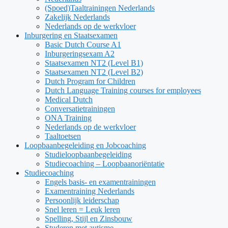
(Spoed)Taaltrainingen Nederlands
Zakelijk Nederlands
Nederlands op de werkvloer
Inburgering en Staatsexamen
Basic Dutch Course A1
Inburgeringsexam A2
Staatsexamen NT2 (Level B1)
Staatsexamen NT2 (Level B2)
Dutch Program for Children
Dutch Language Training courses for employees
Medical Dutch
Conversatietrainingen
ONA Training
Nederlands op de werkvloer
Taaltoetsen
Loopbaanbegeleiding en Jobcoaching
Studieloopbaanbegeleiding
Studiecoaching – Loopbaanoriëntatie
Studiecoaching
Engels basis- en examentrainingen
Examentraining Nederlands
Persoonlijk leiderschap
Snel leren = Leuk leren
Spelling, Stijl en Zinsbouw
Studeren met autisme