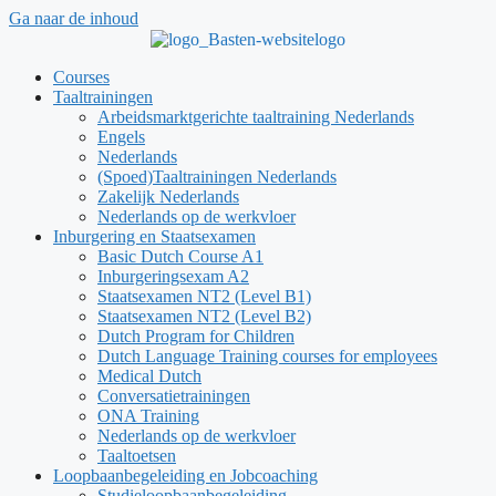
Ga naar de inhoud
Courses
Taaltrainingen
Arbeidsmarktgerichte taaltraining Nederlands
Engels
Nederlands
(Spoed)Taaltrainingen Nederlands
Zakelijk Nederlands
Nederlands op de werkvloer
Inburgering en Staatsexamen
Basic Dutch Course A1
Inburgeringsexam A2
Staatsexamen NT2 (Level B1)
Staatsexamen NT2 (Level B2)
Dutch Program for Children
Dutch Language Training courses for employees
Medical Dutch
Conversatietrainingen
ONA Training
Nederlands op de werkvloer
Taaltoetsen
Loopbaanbegeleiding en Jobcoaching
Studieloopbaanbegeleiding