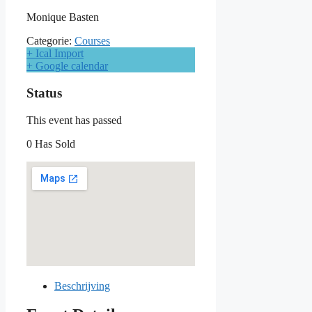
Monique Basten
Categorie:
Courses
+ Ical Import
+ Google calendar
Status
This event has passed
0 Has Sold
Beschrijving