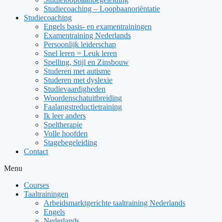
Studiecoaching – Loopbaanoriëntatie
Studiecoaching
Engels basis- en examentrainingen
Examentraining Nederlands
Persoonlijk leiderschap
Snel leren = Leuk leren
Spelling, Stijl en Zinsbouw
Studeren met autisme
Studeren met dyslexie
Studievaardigheden
Woordenschatuitbreiding
Faalangstreductietraining
Ik leer anders
Speltherapie
Volle hoofden
Stagebegeleiding
Contact
Menu
Courses
Taaltrainingen
Arbeidsmarktgerichte taaltraining Nederlands
Engels
Nederlands